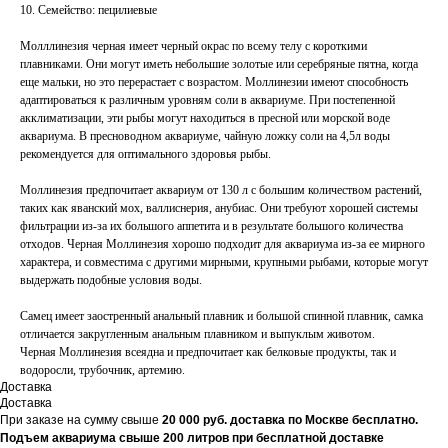
10. Семейство: пецилиевые
Молллинезия черная имеет черный окрас по всему телу с короткими
плавниками. Они могут иметь небольшие золотые или серебряные пятна, когда
еще мальки, но это перерастает с возрастом. Моллинезии имеют способность
адаптироваться к различным уровням соли в аквариуме. При постепенной
акклиматизации, эти рыбы могут находиться в пресной или морской воде
аквариума. В пресноводном аквариуме, чайную ложку соли на 4,5л воды
рекомендуется для оптимального здоровья рыбы.
Моллинезия предпочитает аквариум от 130 л с большим количеством растений,
таких как яванский мох, валлиснерия, анубиас. Они требуют хорошей системы
фильтрации из-за их большого аппетита и в результате большого количества
отходов. Черная Моллинезия хорошо подходит для аквариума из-за ее мирного
характера, и совместима с другими мирными, крупными рыбами, которые могут
выдержать подобные условия воды.
Самец имеет заостренный анальный плавник и большой спинной плавник, самка
отличается закругленным анальным плавником и выпуклым животом.
Черная Моллинезия всеядна и предпочитает как белковые продукты, так и
водоросли, трубочник, артемию.
Доставка
Доставка
При заказе на сумму свыше
20
000 руб. доставка по Москве бесплатно.
Подъем аквариума свыше 200 литров при бесплатной доставке