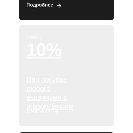
Подробнее
Скидка
10%
При покупке
любого
аквариума с
оформлением
В магазин