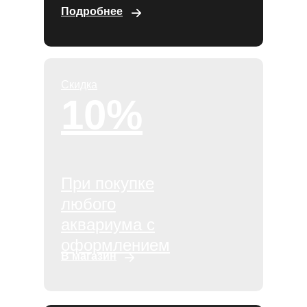
Подробнее
Скидка
10%
При покупке
любого
аквариума с
оформлением
В магазин