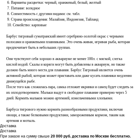
6. Варианты расцветки: черный, оранжевый, белый, желтый
7. Питание: всеядное
8. Совместимость с другими видами: см. табл.
9. Страна происхождения: Малайзия, Индонезия, Тайланд
10. Семейство: карповые
Барбус тигровый суматранский имеет серебряно-золотой окрас с черными
полосами и оранжевыми плавниками. Это очень живая, игривая рыба, которая
предпочитает быть в небольших группах.
Они чувствуют себя хорошо в аквариуме не менее 100л. с мягкой, слегка
кислой водой. Скалы и коряги могут быть добавлены в аквариум, но также
должно быть много места для плавания. Барбус Тигровый является очень
активной рыбой, которая может приставать или даже кусать плавники медленно
движущейся рыбе.
После того как сложилась пара, самка отложит икринки и самец будет следить за
их оплодотворением. Мальки выдут в свободное плавание примерно через 5
дней. Кормить мальков можно артемией, измельченными хлопьями.
Барбуса тигрового нужно кормить разнообразными продуктами, включая
овощи, а также белковыми продуктами, замороженным кормом, таким как
артемия и мотыль.
Доставка
Доставка
При заказе на сумму свыше
20
000 руб. доставка по Москве бесплатно.