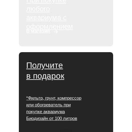
любого
аквариума с
оформлением
В магазин
Получите
в подарок
*Фильтр, грунт, компрессор
или обогреватель при
покупке аквариума
Биодизайн от 100 литров