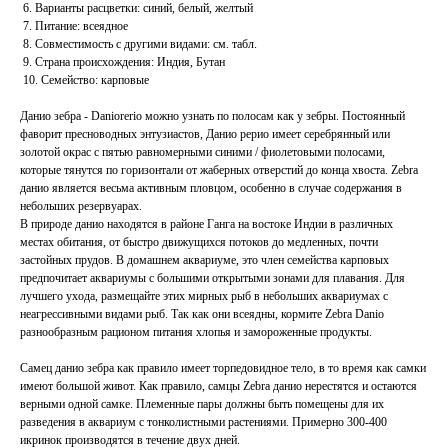
6. Варианты расцветки: синий, белый, желтый
7. Питание: всеядное
8. Совместимость с другими видами: см. табл.
9. Страна происхождения: Индия, Бутан
10. Семейство: карповые
Данио зебра - Daniorerio можно узнать по полосам как у зебры. Постоянный
фаворит пресноводных энтузиастов, Данио рерио имеет серебрянный или
золотой окрас с пятью равномерными синими / фиолетовыми полосами,
которые тянутся по горизонтали от жаберных отверстий до конца хвоста. Zebra
данио является весьма активным пловцом, особенно в случае содержания в
небольших резервуарах.
В природе данио находятся в районе Ганга на востоке Индии в различных
местах обитания, от быстро движущихся потоков до медленных, почти
застойных прудов. В домашнем аквариуме, это член семейства карповых
предпочитает аквариумы с большими открытыми зонами для плавания. Для
лучшего ухода, размещайте этих мирных рыб в небольших аквариумах с
неагрессивными видами рыб. Так как они всеядны, кормите Zebra Danio
разнообразным рационом питания хлопья и замороженные продукты.
Самец данио зебра как правило имеет торпедовидное тело, в то время как самки
имеют большой живот. Как правило, самцы Zebra данио нерестятся и остаются
верными одной самке. Племенные пары должны быть помещены для их
разведения в аквариум с тонколистными растениями. Примерно 300-400
икринок производятся в течение двух дней.