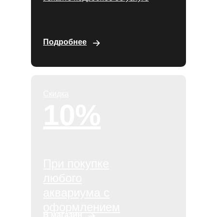
Подробнее
Скидка
10%
При покупке
любого
аквариума с
оформлением
В магазин