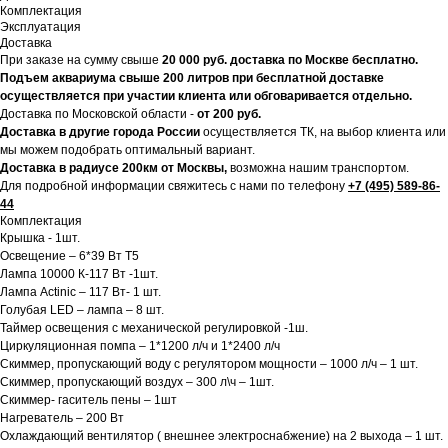
Комплектация
Эксплуатация
Доставка
При заказе на сумму свыше
20
000 руб. доставка по Москве бесплатно.
Подъем аквариума свыше 200 литров при бесплатной доставке
осуществляется при участии клиента или обговаривается отдельно.
Доставка по Московской области -
от 200 руб.
Доставка в другие города России
осуществляется ТК, на выбор клиента или
мы можем подобрать оптимальный вариант.
Доставка в радиусе 200км от Москвы,
возможна нашим транспортом.
Для подробной информации свяжитесь с нами по телефону
+7 (495) 589-86-
44
Комплектация
Крышка - 1шт.
Освещение – 6*39 Вт Т5
Лампа 10000 К-117 Вт -1шт.
Лампа Actinic – 117 Вт- 1 шт.
Голубая LED – лампа – 8 шт.
Таймер освещения с механической регулировкой -1ш.
Циркуляционная помпа – 1*1200 л/ч и 1*2400 л/ч
Скиммер, пропускающий воду с регулятором мощности – 1000 л/ч – 1 шт.
Скиммер, пропускающий воздух – 300 л\ч – 1шт.
Скиммер- гаситель пены – 1шт
Нагреватель – 200 Вт
Охлаждающий вентилятор ( внешнее электроснабжение) на 2 выхода – 1 шт.