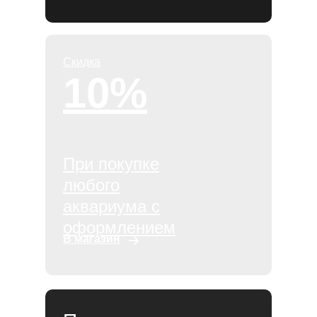
Скидка
10%
При покупке
любого
аквариума с
оформлением
В магазин