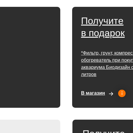
Получите
в подарок
*Фильтр, грунт, компре
обогреватель при поку
аквариума Биодизайн о
литров
В магазин