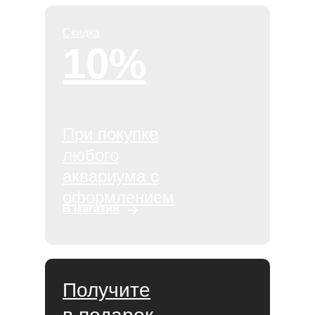
Скидка
10%
При покупке
любого
аквариума с
оформлением
В магазин
Получите