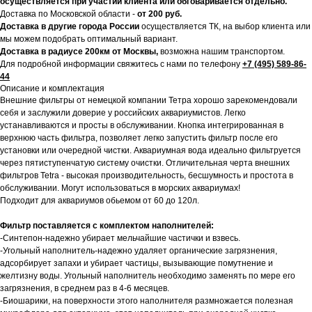
осуществляется при участии клиента или обговаривается отдельно.
Доставка по Московской области -
от 200 руб.
Доставка в другие города России
осуществляется ТК, на выбор клиента или
мы можем подобрать оптимальный вариант.
Доставка в радиусе 200км от Москвы,
возможна нашим транспортом.
Для подробной информации свяжитесь с нами по телефону
+7 (495) 589-86-
44
Описание и комплектация
Внешние фильтры от немецкой компании Тетра хорошо зарекомендовали
себя и заслужили доверие у российских аквариумистов. Легко
устанавливаются и просты в обслуживании. Кнопка интегрированная в
верхнюю часть фильтра, позволяет легко запустить фильтр после его
установки или очередной чистки. Аквариумная вода идеально фильтруется
через пятиступенчатую систему очистки. Отличительная черта внешних
фильтров Tetra - высокая производительность, бесшумность и простота в
обслуживании. Могут использоваться в морских аквариумах!
Подходит для аквариумов обьемом от 60 до 120л.
Фильтр поставляется с комплектом наполнителей:
-Синтепон-надежно убирает мельчайшие частички и взвесь.
-Угольный наполнитель-надежно удаляет органические загрязнения,
адсорбирует запахи и убирает частицы, вызывающие помутнение и
желтизну воды. Угольный наполнитель необходимо заменять по мере его
загрязнения, в среднем раз в 4-6 месяцев.
-Биошарики, на поверхности этого наполнителя размножается полезная