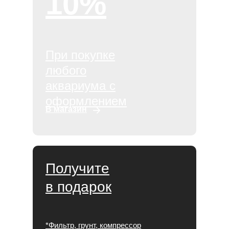
10%
При покупке
любого
аквариума с
оформлением
В магазин
Получите
в подарок
*Фильтр, грунт, компрессор