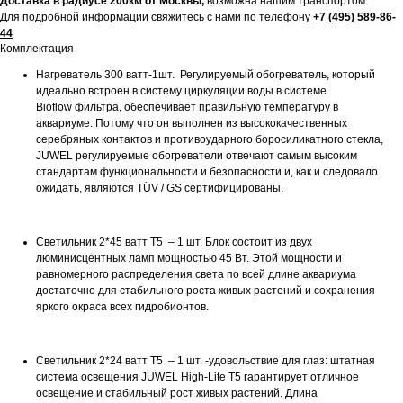
Доставка в радиусе 200км от Москвы,
возможна нашим транспортом.
Для подробной информации свяжитесь с нами по телефону
+7 (495) 589-86-
44
Комплектация
Нагреватель 300 ватт-1шт. Регулируемый обогреватель, который
идеально встроен в систему циркуляции воды в системе
Bioflow фильтра, обеспечивает правильную температуру в
аквариуме. Потому что он выполнен из высококачественных
серебряных контактов и противоударного боросиликатного стекла,
JUWEL регулируемые обогреватели отвечают самым высоким
стандартам функциональности и безопасности и, как и следовало
ожидать, являются TÜV / GS сертифицированы.
Светильник 2*45 ватт Т5 – 1 шт. Блок состоит из двух
люминисцентных ламп мощностью 45 Вт. Этой мощности и
равномерного распределения света по всей длине аквариума
достаточно для стабильного роста живых растений и сохранения
яркого окраса всех гидробионтов.
Светильник 2*24 ватт Т5 – 1 шт. -удовольствие для глаз: штатная
система освещения JUWEL High-Lite T5 гарантирует отличное
освещение и стабильный рост живых растений. Длина