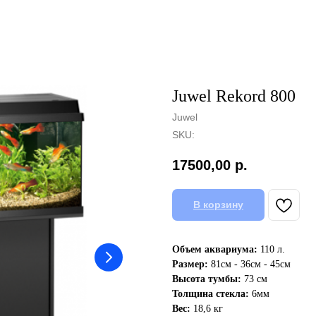
Juwel Rekord 800
Juwel
SKU:
17500,00
р.
В корзину
Объем аквариума:
110 л.
Размер:
81см - 36см - 45см
Высота тумбы:
73 см
Толщина стекла:
6мм
Вес:
18,6 кг