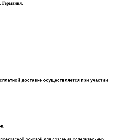
, Германия.
есплатной доставке осуществляется при участии
.
в.
 прекрасной основой для создания ослепительных