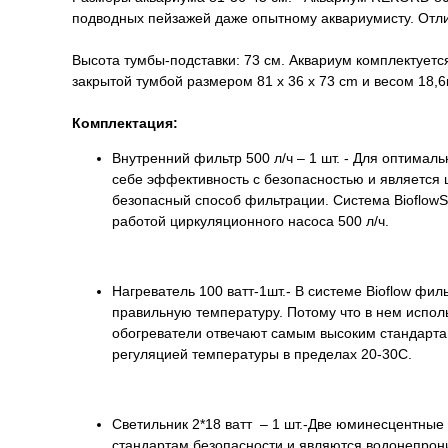
подводных пейзажей даже опытному аквариумисту. Отл
Высота тумбы-подставки: 73 см. Аквариум комплектуется
закрытой тумбой размером 81 x 36 x 73 cm и весом 18,6к
Комплектация:
Внутренний фильтр 500 л/ч – 1 шт. - Для оптима
себе эффективность с безопасностью и является 
безопасный способ фильтрации. Система Bioflow
работой циркуляционного насоса 500 л/ч.
Нагреватель 100 ватт-1шт.- В системе Bioflow фи
правильную температуру. Потому что в нем испо
обогреватели отвечают самым высоким стандарта
регуляцией температуры в пределах 20-30С.
Светильник 2*18 ватт – 1 шт.-Две юминесцентные
стандартам безопасности и являются водонепро