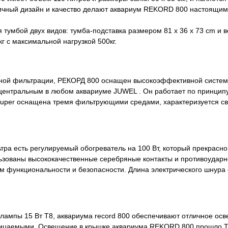
ичный дизайн и качество делают аквариум REKORD 800 настоящим 
 тумбой двух видов: тумба-подставка размером 81 x 36 x 73 cm и в
г с максимальной нагрузкой 500кг.
льной фильтрации, РЕКОРД 800 оснащен высокоэффективной системой
центральным в любом аквариуме JUWEL . Он работает по принципу,
Super оснащена тремя фильтрующими средами, характеризуется св
льтра есть регулируемый обогреватель на 100 Вт, который прекрасн
льзованы высококачественные серебряные контакты и противоудар
м функциональности и безопасности. Длина электрического шнура 
 лампы 15 Вт T8, аквариума record 800 обеспечивают отличное о
ницаемыми. Освещение в крышке аквариума REKORD 800 прошло T