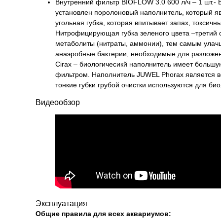
Внутренний фильтр BIOFLOW 3.0 600 л/ч – 1 шт.-
установлен поролоновый наполнитель, который яв
угольная губка, которая впитывает запах, токсичн
Нитрофицирующая губка зеленого цвета –третий 
метаболиты (нитраты, аммонии), тем самым улачш
анаэробные бактерии, необходимые для разложен
Cirax – биологичесикй наполнитель имеет большу
фильтром. Наполнитель JUWEL Phorax является в
тонкие губки грубой очистки используются для би
Видеообзор
Эксплуатация
Общие правила для всех аквариумов: