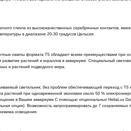
и.
катного стекла из высококачественных серебрянных контактов, им
емпературы в диапазоне 20-30 градусов Цельсия.
сцентные лампы формата T5 обладают всеми преимуществами при о
и развитие растений и кораллов в аквариуме. Специальный светово
ых и растений подводного мира.
раиваемый светильник, без проблем обеспечивающий переход с T
та растений при одновременной экономии около 50 % электроэнерг
вещение в Вашем аквариуме.С помощью опциональных HeliaLux Day
ная опция). Возможность запрограммировать до 7 сохраняемых пр
о режима освещения.