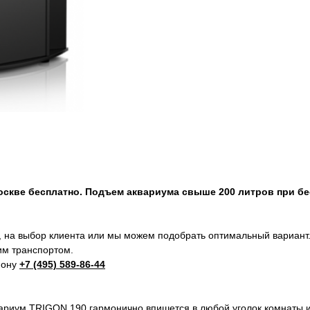
Москве бесплатно. Подъем аквариума свыше 200 литров при б
 на выбор клиента или мы можем подобрать оптимальный вариант
м транспортом.
фону
+7 (495) 589-86-44
риум TRIGON 190 гармонично впишется в любой уголок комнаты и 