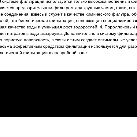
 В системе фильтрации используется только высококачественный ф
ляется предварительным фильтром для крупных частиц грязи, выст
ые соединения, взвесь и служит в качестве химического фильтра, о
слой, это биологическая фильтрация, содержащая специализирова
ая качество воды и уменьшая рост водорослей. 4. Пороллоновый н
ия нитратов в воде аквариума. Дополнительно в систему фильтрац
ю пористую поверхность, в связи с этим создает оптимальные усло
есьма эффективным средством фильтрации используется для разр
ологической фильтрации в анаэробной зоне.