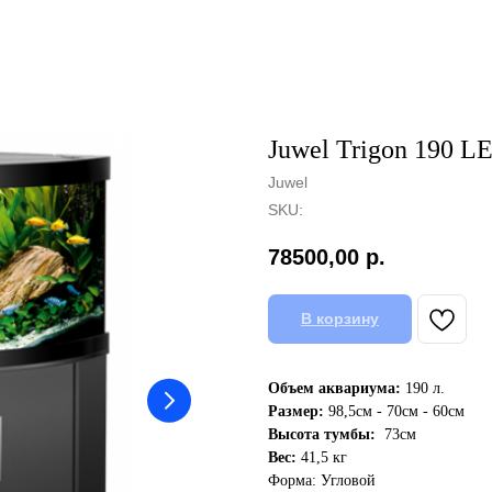
Juwel Trigon 190 L
Juwel
SKU:
78500,00
р.
В корзину
Объем аквариума:
190 л.
Размер:
98,5см - 70см - 60см
Высота тумбы:
73см
Вес:
41,5 кг
Форма: Угловой