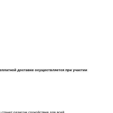
есплатной доставке осуществляется при участии
.
станет оазисом спокойствия для всей