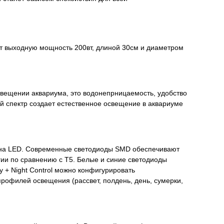
еет выходную мощность 200вт, длиной 30см и диаметром
свещении аквариума, это водонепрницаемость, удобство
й спектр создает естественное освещение в аквариуме
5 на LED. Современные светодиоды SMD обеспечивают
ии по сравнению с T5. Белые и синие светодиоды
 + Night Control можно конфигурировать
офилей освещения (рассвет, полдень, день, сумерки,