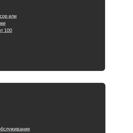
ссор или
пке
т 100
обслуживание