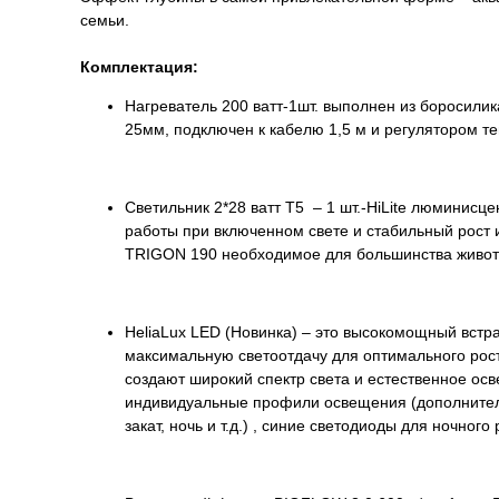
семь
Комплектация:
Нагреватель 200 ватт-1шт. выполнен из боросили
25мм, подключен к кабелю 1,5 м и регулятором т
Светильник 2*28 ватт Т5 – 1 шт.-HiLite люмини
работы при включенном свете и стабильный рост 
TRIGON 190 необходимое для большинства животн
HeliaLux LED (Новинка) – это высокомощный вст
максимальную светоотдачу для оптимального рос
создают широкий спектр света и естественное ос
индивидуальные профили освещения (дополнитель
закат, ночь и т.д.) , синие светодиоды для ночног