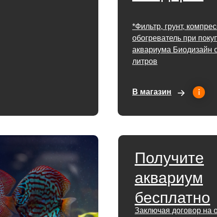
*Фильтр, грунт, компре
обогреватель при поку
аквариума Биодизайн о
литров
В магазин
Получите
аквариум
бесплатно
Заключая договор на 