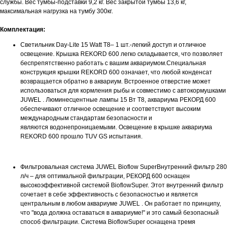
службы. Вес тумбы-подставки 9,2 кг. Вес закрытой тумбы 13,6 кг,
максимальная нагрузка на тумбу 300кг.
Комплектация:
Светильник Day-Lite 15 Watt T8– 1 шт.-легкий доступ и отличное
освещение. Крышка REKORD 600 легко складывается, что позволяет
беспрепятственно работать с вашим аквариумом.Специальная
конструкция крышки REKORD 600 означает, что любой конденсат
возвращается обратно в аквариум. Встроенное отверстие может
использоваться для кормления рыбы и совместимо с автокормушками
JUWEL . Люминесцентные лампы 15 Вт T8, аквариума РЕКОРД 600
обеспечивают отличное освещение и соответствуют высоким
международным стандартам безопасности и
являются водонепроницаемыми. Освещение в крышке аквариума
REKORD 600 прошло TUV GS испытания.
Фильтровальная система JUWEL Bioflow SuperВнутренний фильтр 280
л/ч – для оптимальной фильтрации, РЕКОРД 600 оснащен
высокоэффективной системой BioflowSuper. Этот внутренний фильтр
сочетает в себе эффективность с безопасностью и является
центральным в любом аквариуме JUWEL . Он работает по принципу,
что "вода должна оставаться в аквариуме!" и это самый безопасный
способ фильтрации. Система BioflowSuper оснащена тремя