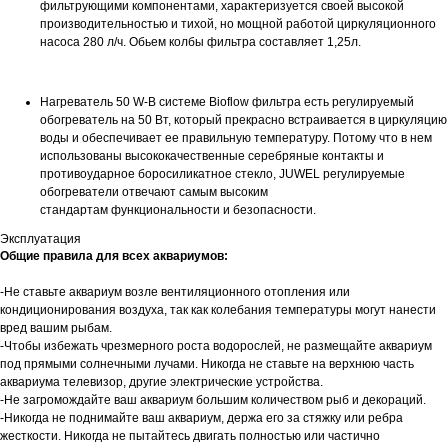
фильтрующими компонентами, характеризуется своей высокой
производительностью и тихой, но мощной работой циркуляционного
насоса 280 л/ч. Обьем колбы фильтра составляет 1,25л.
Нагреватель 50 W-В системе Bioflow фильтра есть регулируемый
обогреватель на 50 Вт, который прекрасно встраивается в циркуляцию
воды и обеспечивает ее правильную температуру. Потому что в нем
использованы высококачественные серебряные контакты и
противоударное боросиликатное стекло, JUWEL регулируемые
обогреватели отвечают самым высоким
стандартам функциональности и безопасности.
Эксплуатация
Общие правила для всех аквариумов:
-Не ставьте аквариум возле вентиляционного отопления или
кондиционирования воздуха, так как колебания температуры могут нанести
вред вашим рыбам.
-Чтобы избежать чрезмерного роста водорослей, не размещайте аквариум
под прямыми солнечными лучами. Никогда не ставьте на верхнюю часть
аквариума телевизор, другие электрические устройства.
-Не загромождайте ваш аквариум большим количеством рыб и декораций.
-Никогда не поднимайте ваш аквариум, держа его за стяжку или ребра
жесткости. Никогда не пытайтесь двигать полностью или частично