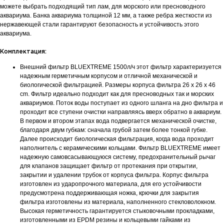
можете выбрать подходящий тип лам, для морского или пресноводного
аквариума. Банка аквариума толщиной 12 мм, а также ребра жесткости из
нержавеющей стали гарантируют безопасность и устойчивость этого
аквариума.
Комплектация:
Внешний фильтр BLUEXTREME 1500л/ч этот фильтр характеризуется
надежным герметичным корпусом и отличной механической и
биологической фильтрацией. Размеры корпуса фильтра 26 x 26 x 46
cm. Фильтр идеально подходит как для пресноводных так и морских
аквариумов. Поток воды поступает из одного шланга на дно фильтра и
проходит все ступени очистки направляясь вверх обратно в аквариум.
В первом и втором этапах вода подвергается механической очистке,
благодаря двум губкам: сначала грубой затем более тонкой губке.
Далее происходит биологическая фильтрация, когда вода проходит
наполнитель с керамическими кольцами. Фильтр BLUEXTREME имеет
надежную самовсасывающуюся систему, предохранительный рычаг
для клапанов защищает фильтр от протекания при открытии,
закрытии и удалении трубок от корпуса фильтра. Корпус фильтра
изготовлен из ударопрочного материала, для его устойчивости
предусмотрена поддерживающая ножка, крючки для закрытия
фильтра изготовлены из материала, наполненного стекловолокном.
Высокая герметичность гарантируется стыковочными прокладками,
изготовленными из EPDM резины и кольцевыми гайками из