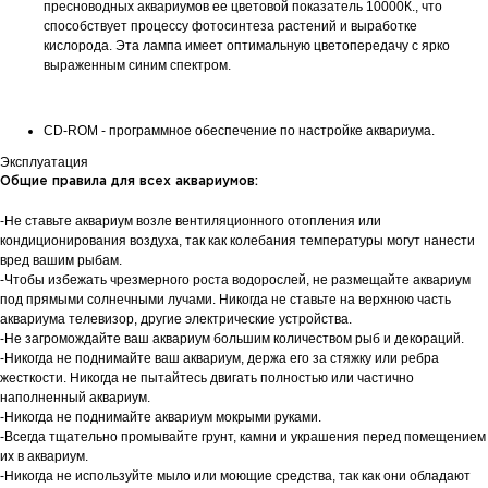
пресноводных аквариумов ее цветовой показатель 10000К., что
способствует процессу фотосинтеза растений и выработке
кислорода. Эта лампа имеет оптимальную цветопередачу с ярко
выраженным синим спектром.
CD-ROM - программное обеспечение по настройке аквариума.
Эксплуатация
Общие правила для всех аквариумов:
-Не ставьте аквариум возле вентиляционного отопления или
кондиционирования воздуха, так как колебания температуры могут нанести
вред вашим рыбам.
-Чтобы избежать чрезмерного роста водорослей, не размещайте аквариум
под прямыми солнечными лучами. Никогда не ставьте на верхнюю часть
аквариума телевизор, другие электрические устройства.
-Не загромождайте ваш аквариум большим количеством рыб и декораций.
-Никогда не поднимайте ваш аквариум, держа его за стяжку или ребра
жесткости. Никогда не пытайтесь двигать полностью или частично
наполненный аквариум.
-Никогда не поднимайте аквариум мокрыми руками.
-Всегда тщательно промывайте грунт, камни и украшения перед помещением
их в аквариум.
-Никогда не используйте мыло или моющие средства, так как они обладают