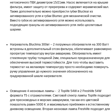
нетоксичного ПВХ диаметром 15/21мм. Насос включается на крышке
фильтра, имеет защиту от пререгрева и содержит керамический вал.
Также дополнительно можно приобрести губки Bluclear из
активированного угля и губки Blumec для механической очистки.
Вместо губок из активированного угля можно использовать
подходящие гранулы из активированного угля либо цеолитовые
шарики.
Нагреватель Bluclima 300вт – 2 погружных обогревателя на 300 Ватт
встроены в дополнительный отсек фильтра, обепечивают равномерно
прогретую температуру внутри аквариума. Обогреватель имеет
стеклянную трубку толщиной 2мм, специально предназначенную для
обеспечения высокой термостойкости. Для того чтобы выставить
термостат на желаемую температуру просто необходимо повернуть
ручку управления до нужного значения обозначенного на
градуированной шкале нагревателя.
Освещение 4 неоновые лампы - : 2 Toplife 54W и 2 Freshlife 54W
формата Т5 с отражателями. Световой спектр лампы Toplife подходит
для пресноводных и морских аквариумов, так как его цветовой
показатель равен 5000 К. и максимально приближен к естественному
дневному освещению. Вторая неоновая лампа Freshlife подходит для