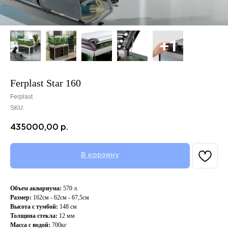
Ferplast Star 160
Ferplast
SKU:
435000,00
р.
В корзину
Объем аквариума:
570 л.
Размер:
162см - 62см - 67,5см
Высота с тумбой:
148 см
Толщина стекла:
12 мм
Масса с водой:
700кг