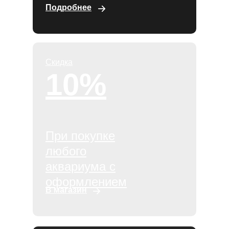
Подробнее
Скидка
10%
При покупке
любого
аквариума с
оформлением
В магазин