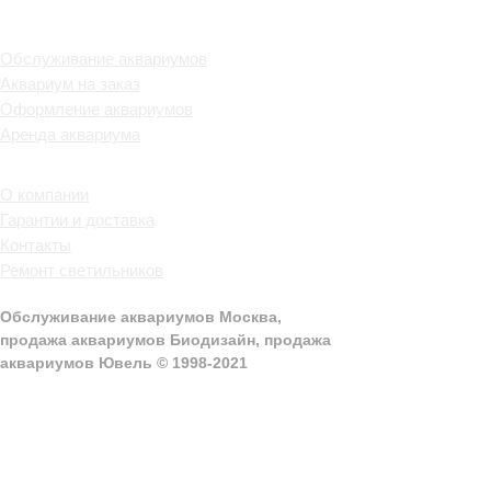
Услуги
Обслуживание аквариумов
Аквариум на заказ
Оформление аквариумов
Аренда аквариума
Информация
О компании
Гарантии и доставка
Контакты
Ремонт светильников
Политика конфиденциальности
Обслуживание аквариумов Москва,
продажа аквариумов Биодизайн, продажа
аквариумов Ювель © 1998-2021
+7 (495) 589-86-44
info@aquagarant.ru