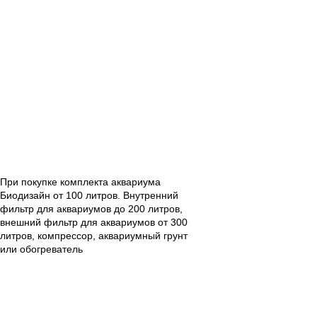
Получите
в подарок
В магазин
*Фильтр, грунт, компрессор
или обогреватель при
покупке аквариума
Биодизайн от 100 литров
При покупке комплекта аквариума
Биодизайн от 100 литров. Внутренний
фильтр для аквариумов до 200 литров,
внешний фильтр для аквариумов от 300
литров, компрессор, аквариумный грунт
или обогреватель