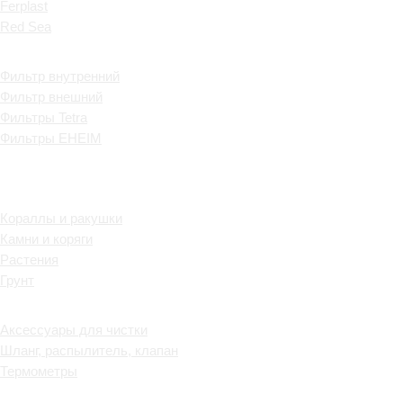
Ferplast
Red Sea
Оборудование
Фильтр внутренний
Фильтр внешний
Фильтры Tetra
Фильтры EHEIM
Производители
Декорации
Кораллы и ракушки
Камни и коряги
Растения
Грунт
Всё для чистки
Аксессуары для чистки
Шланг, распылитель, клапан
Термометры
Акции