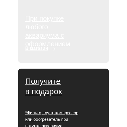
При покупке
любого
аквариума с
оформлением
В магазин
Получите
в подарок
*Фильтр, грунт, компрессор
или обогреватель при
покупке аквариума