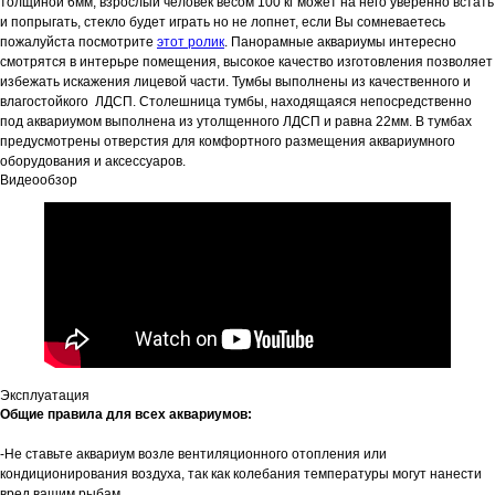
толщиной 6мм, взрослый человек весом 100 кг может на него уверенно встать
и попрыгать, стекло будет играть но не лопнет, если Вы сомневаетесь
пожалуйста посмотрите
этот ролик
. Панорамные аквариумы интересно
смотрятся в интерьре помещения, высокое качество изготовления позволяет
избежать искажения лицевой части. Тумбы выполнены из качественного и
влагостойкого ЛДСП. Столешница тумбы, находящаяся непосредственно
под аквариумом выполнена из утолщенного ЛДСП и равна 22мм. В тумбах
предусмотрены отверстия для комфортного размещения аквариумного
оборудования и аксессуаров.
Видеообзор
Эксплуатация
Общие правила для всех аквариумов:
-Не ставьте аквариум возле вентиляционного отопления или
кондиционирования воздуха, так как колебания температуры могут нанести
вред вашим рыбам.