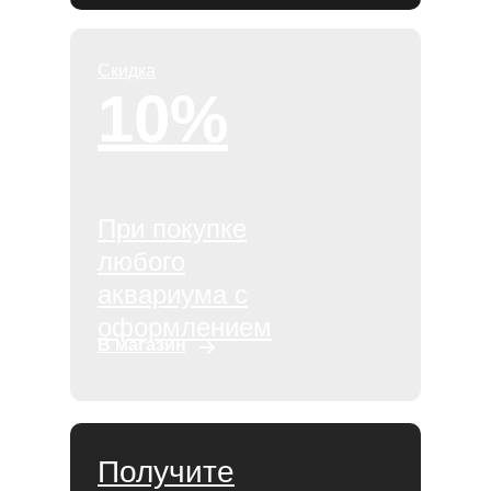
Скидка
10%
При покупке
любого
аквариума с
оформлением
В магазин
Получите