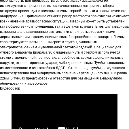
безопасности. Для производства углового аквариума Диарама 90
используются современные высококачественные материалы, сборка
аквариума происходит с помощью компьютерной техники и автоматического
оборудования. Применение стяжек и ребер жесткости практически исключает
возникновение травмоопасных ситуаций, аквариум может быть установлен
как в общественном помещении, так и в детской комнате. В крышку аквариума
встроены влагозащищенные светильники с полностью герметичными
держателями ламп, заземлением и вилкой европейского стандарта. Лампы
характеризуются повышенным сроком службы, экономным
электропотреблением и увеличенной световой отдачей. Специально для
углового аквариума Диарама 90 с лицевым гнутым стеклом используется
стекло с увеличенной прочностью, способное выдержать дополнительные
нагрузки, от неосторожных ударов, либо давление воды. Тумбы выполнены
из качественного и влагостойкого ЛДСП. Столешница тумбы, находящаяся
непосредственно под аквариумом выполнена из утолщенного ЛДСП и равна
22мм. В тумбах предусмотрены отверстия для размещения аквариумного
оборудования и аксессуаров.
Видеообзор