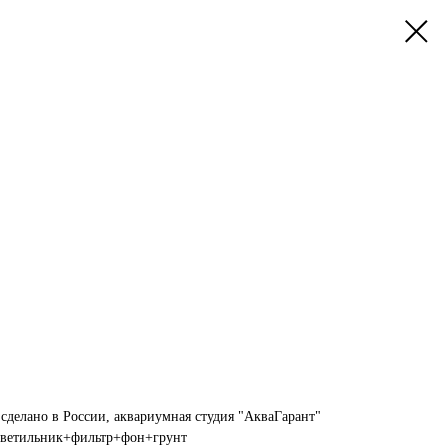
 сделано в России, аквариумная студия "АкваГарант"
ветильник+фильтр+фон+грунт